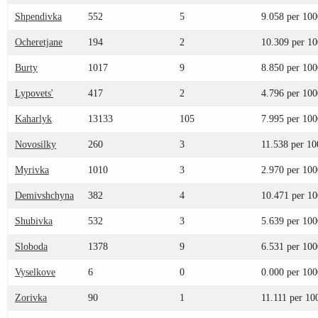
Shpendivka
552
5
9.058 per 100
Ocheretjane
194
2
10.309 per 1
Burty
1017
9
8.850 per 100
Lypovets'
417
2
4.796 per 100
Kaharlyk
13133
105
7.995 per 100
Novosilky
260
3
11.538 per 10
Myrivka
1010
3
2.970 per 100
Demivshchyna
382
4
10.471 per 1
Shubivka
532
3
5.639 per 100
Sloboda
1378
9
6.531 per 100
Vyselkove
6
0
0.000 per 100
Zorivka
90
1
11.111 per 10