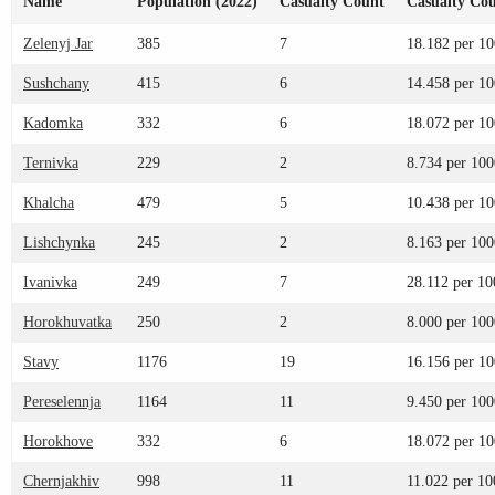
Name
Population (2022)
Casualty Count
Casualty Cou
Zelenyj Jar
385
7
18.182 per 1
Sushchany
415
6
14.458 per 1
Kadomka
332
6
18.072 per 1
Ternivka
229
2
8.734 per 100
Khalcha
479
5
10.438 per 1
Lishchynka
245
2
8.163 per 100
Ivanivka
249
7
28.112 per 10
Horokhuvatka
250
2
8.000 per 100
Stavy
1176
19
16.156 per 1
Pereselennja
1164
11
9.450 per 100
Horokhove
332
6
18.072 per 1
Chernjakhiv
998
11
11.022 per 10