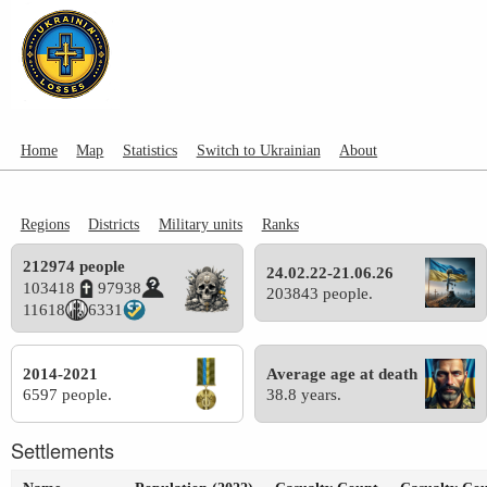
Home
Map
Statistics
Switch to Ukrainian
About
Regions
Districts
Military units
Ranks
212974 people
24.02.22-21.06.26
103418
97938
203843 people.
11618
6331
2014-2021
Average age at death
6597 people.
38.8 years.
Settlements