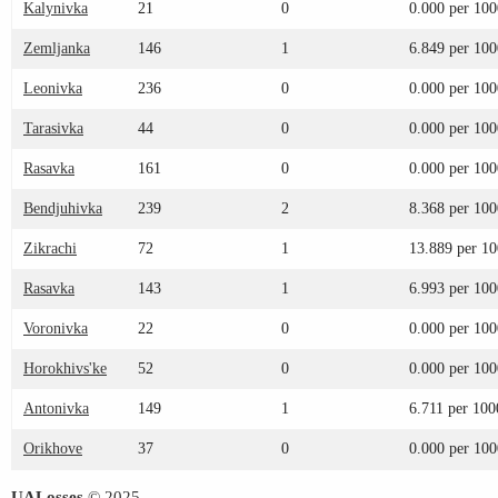
Kalynivka
21
0
0.000 per 100
Zemljanka
146
1
6.849 per 100
Leonivka
236
0
0.000 per 100
Tarasivka
44
0
0.000 per 100
Rasavka
161
0
0.000 per 100
Bendjuhivka
239
2
8.368 per 100
Zikrachi
72
1
13.889 per 1
Rasavka
143
1
6.993 per 100
Voronivka
22
0
0.000 per 100
Horokhivs'ke
52
0
0.000 per 100
Antonivka
149
1
6.711 per 100
Orikhove
37
0
0.000 per 100
UALosses
© 2025