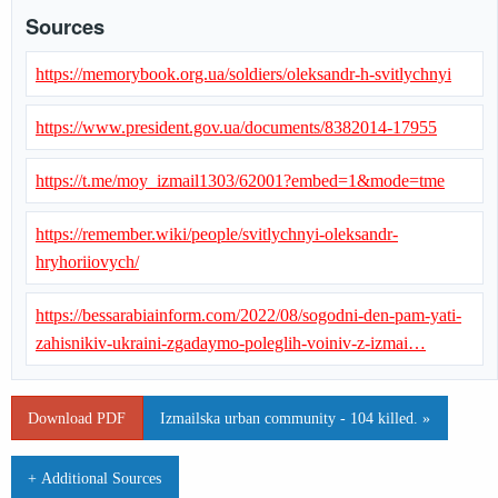
Sources
https://memorybook.org.ua/soldiers/oleksandr-h-svitlychnyi
https://www.president.gov.ua/documents/8382014-17955
https://t.me/moy_izmail1303/62001?embed=1&mode=tme
https://remember.wiki/people/svitlychnyi-oleksandr-
hryhoriiovych/
https://bessarabiainform.com/2022/08/sogodni-den-pam-yati-
zahisnikiv-ukraini-zgadaymo-poleglih-voiniv-z-izmai…
Download PDF
Izmailska urban community - 104 killed. »
+ Additional Sources