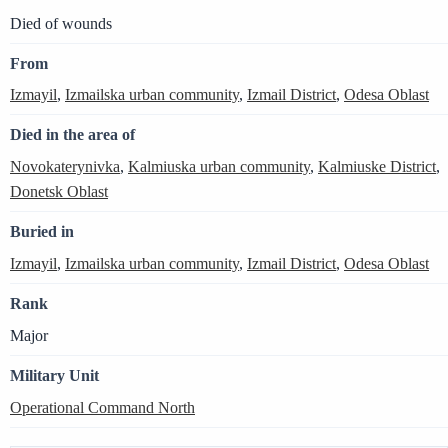
Died of wounds
From
Izmayil
,
Izmailska urban community
,
Izmail District
,
Odesa Oblast
Died in the area of
Novokaterynivka
,
Kalmiuska urban community
,
Kalmiuske District
,
Donetsk Oblast
Buried in
Izmayil
,
Izmailska urban community
,
Izmail District
,
Odesa Oblast
Rank
Major
Military Unit
Operational Command North